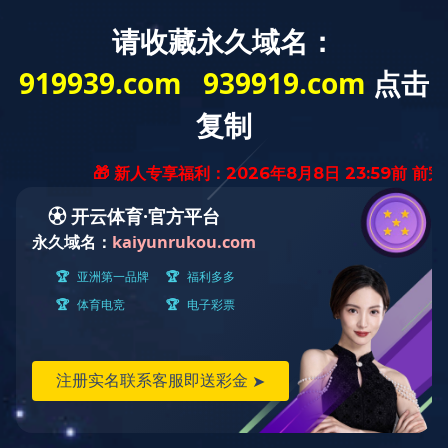
普优特简介
产品
成功案例
普优特动态
联系普优特
普优特环保APP
污水处理设备
污水处理工程
环保卫生间
净水设备
水处理药剂
相关业务
202年建博会水处理展会圆满结束
来源：云南普优特环保科技
作者：小马锅
日期：2024-03-11