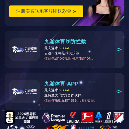
要求，如何发展新型建造方式；大家居4.0时代，新产
品、新渠道、新智能融合、跨界合作层出不穷，如何
将产业角色重塑，为行业给养，尽在云南建博会！
水处理，普优特环保是专业的，用心做水，诚心服
务！
云南普优特环保科技有限公司
水处理一站
是一家致力于
式服务
污水处理设备的生产
承接
,
污水处理
工艺
的研发设计，
，
各种
污水处理设备的安装
，调试和售后，
大型污水处
理厂工程
污水处理公司
云南污水处理设备厂家
的施工的
。
主要生产：
云南污水处理设备
，
HECASS高效生物反
应设备，
shbbr高效生物反应设备
，
AAO一体化高效
生物反应设备
，
云南UASB厌氧塔
，云南
一体化污水处理
设备
（uasb厌氧罐）
，
云南一体化气浮机
，
云南芬顿氧化
设备
，
云南臭氧消毒设备
，
云南臭氧除臭设备
，
云南
微动力亚洲罐
，
云南光伏发电污水处理设备
，
云南生