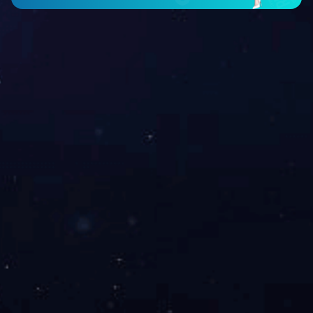
首页
|
普优特简介
|
产品
|
成功案例
|
普优特动态
|
联系普优特
|
普优特环保
APP
|
联系电话：
18088135763
客服热线：0871-67419715
公司地址：云南省昆明市景泰街璟泰公馆A栋26楼10
号
工厂地址：云南省昆明市嵩明县牛栏江镇
Copyright © 2017-2027星空体育·星空网页版网站入口 版权所有;
备案号：滇ICP
备17009586号-1
;
友情链接：
普优特环保科技集